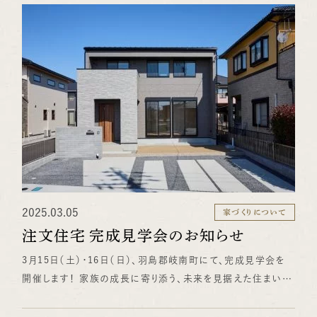
然素材の断熱材ウールブレスをご覧いただけます。 日本の気
候に適した杉や桧を使用することで、丈夫で長持ち、しかも自
然のぬくもりが感じられる家づくりを実現しています。 家づくり
をご検討中の方はもちろん、木の家にご興味のある方、ぜひこ
の機会に、“見えない安心”を体感しにいらしてください。 ◆
構造見学会◆ 日程：5月3日（土）～5月6日（火） 時間：10:00
～17:00（前日までに予約頂きますと商品券プレゼント） 場
所：各務原市那加新加納町字村内3819番 ※雨天決行・駐車
場完備・お子さま連れOK 木の香りに包まれながら、住まい
の「中身」をじっくり見ていただける貴重な機会です。 皆さまの
ご来場を、スタッフ一同心よりお待ちしております！ （水野＠
2025.03.05
家づくりについて
営業チーム）
注文住宅 完成見学会のお知らせ
3月15日（土）・16日（日）、羽島郡岐南町にて、完成見学会を
開催します！ 家族の成長に寄り添う、未来を見据えた住まい。
クルミの無垢床と、明るく開放的なLDKが心地よい空間を演
出。 ・2方向から出入りできるファミリークローク ・将来2部屋