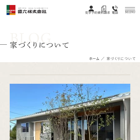
創業128年 木のぬくもりが宿る家づくり
MENU
見学予約
資料請求
電話
BLOG
家づくりについて
ホーム
／
家づくりについて