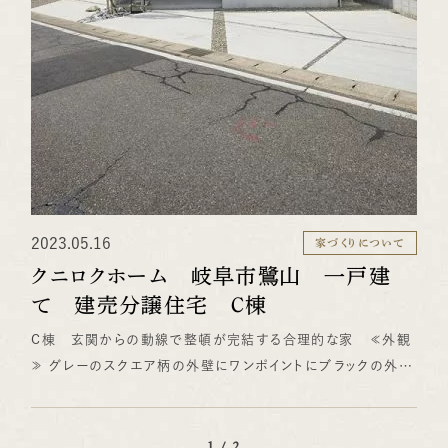
2023.05.16
家づくりについて
クニロクホーム 岐阜市鷺山 一戸建
て 建売分譲住宅 Ｃ棟
C棟 玄関からの動線で整頓が完結する合理的な家 ≪外観
≫ グレーのスクエア柄の外壁にワンポイントにブラックの外壁
をあしらったモダンな外観 ≪リビング≫ 石目調のブラックが
際立つエコカラットはメリハリのある高級感のある上質な空間
へとリビングを変えてくれます。 ≪ＬＤＫ≫ キッチンの天井を
1 / 2