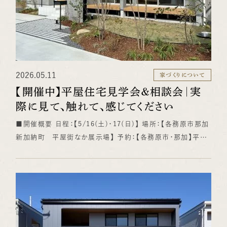
2026.05.11
家づくりについて
【開催中】平屋住宅見学会＆相談会｜実
際に見て、触れて、感じてください
■開催概要 日程：【5/16(土)・17(日)】 場所：【各務原市那加
新加納町 平屋街なか展示場】 予約：【各務原市・那加】平屋
住宅／見学会＆相談会開催！ ｜土地・資金・間取りをまとめて
相談｜國六株式会社(クニロクホーム)】 【今回の見学会で体感
できること】 今回の見学会では、実際に建てられた（敷地60
坪、建物面積26坪のリアルサイズ）平屋住宅をご覧いただけま
す。 実際の生活空間をそのままご体験いただけるのが最大の
特徴です。 【見どころポイント】 開放感あふれるリビング空間：