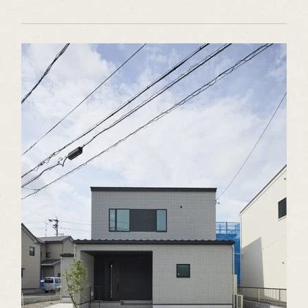
の打設も行い４月中旬頃には、上棟を行う予定です。 写真で
は分かりにくいですが、國六の基礎は配筋が多く鉄筋どうしの
ピッチも細かいですし、地中梁と言って地中に梁が入りこんで
います。 耐震等級３もクリアしていますし、とても丈夫に作られ
ています。 建物完成は、７月上旬頃になりますので皆様楽し
みにお待ち下さい。 ※こちらの物件はご成約となりました。
（川邉＠施工チーム）