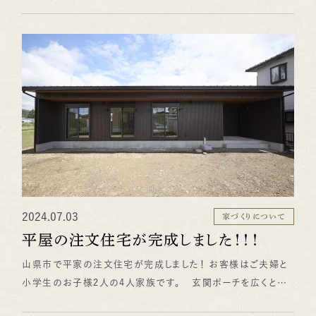
入れた明るく開放的なデザインが特徴です。内装にはナラの無
垢床、レッドシダーの羽目板天井を使用し、タイルやアイアン、
エコカラットなどの高品質な素材が高級感を引き立てていま
す。 平屋住宅の魅力 平屋住宅の最大のメリットは、段差のな
い生活動線です。水廻りを中心とした動線設計で、老後も安心
して住み続けられるバリアフリーの空間を実現しました。また、
ロフトや小屋裏収納空間など、子供から大人まで楽しめる工夫
が満載です。 内覧会のご案内 この度、オーナー様のご厚意
により、８月３日（土）４日（日）内覧会を開催いたします。実際の
住まいづくりの参考になるこの機会に、ぜひご来場ください。
詳しくはこちらをご覧ください！ 皆様のお越しを心よりお待
ちしております。
2024.07.03
家づくりについて
平屋の注文住宅が完成しました！！！
山県市で平家の注文住宅が完成しました！ お客様はご夫婦と
小学生のお子様2人の4人家族です。 玄関ポーチを広くとり
ました！ ＬＤＫ前の軒を大きく出しました！ 外部とゆるく繋がる