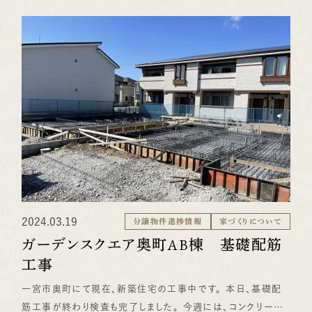
ことができます。 夏の暑い日差しは遮り、冬の暖かい日差しを
取り込むことができます。 四季を楽しむことができます！！！
また、突然の雨での洗濯物は大丈夫！ 水廻りの動線が最短！
家事が楽々！ 『共働きのご夫婦』、サポートプランです！！！
7/13、7/14の2日間、完成見学会を行います。 近日中にイベン
ト情報でご案内します。 近くにお越しの際は、お立ち寄りくださ
い。
2024.03.19
分譲物件進捗情報
家づくりについて
ガーデンスクエア奥町AB棟 基礎配筋
工事
一宮市奥町にて現在、新築住宅の工事中です。 本日、基礎配
筋工事が終わり検査も完了しました。 今週には、コンクリート