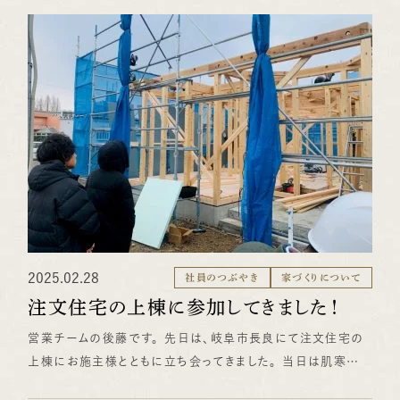
に分けられる子供部屋 ・キッチン横のミニマル和室 など、 家
づくりの参考になる工夫が満載です！ お施主様のこだわりが
詰まった住まいを、ぜひこの機会にご覧ください。 皆さまのご
来場を心よりお待ちしております！ （日野＠設計チーム）
2025.02.28
社員のつぶやき
家づくりについて
注文住宅の上棟に参加してきました！
営業チームの後藤です。 先日は、岐阜市長良にて注文住宅の
上棟にお施主様とともに立ち会ってきました。 当日は肌寒い
気温でしたが、無事作業が進められ、お施主様にもいよいよ建