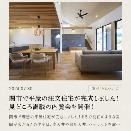
あるため、検査を歓迎しました。 ホームインスペクションとは？
ホームインスペクションとは、第三者の専門家が住宅の状態を
詳細にチェックするサービスです。検査内容には、外壁、内装、
床下、屋根裏、屋根上などの構造チェックが含まれます。1級建
築士が器具を使い、平衡や含水率などを測定し、約5時間にわ
たって徹底的に調査します。 ホームインスペクションの結果
今回のインスペクションの結果、大きな問題は一切見つかりま
せんでした。壁紙の継ぎ目やスイッチの傾きなど、わずかな修
正が必要な点がありましたが、これは迅速に対応可能です。検
査会社の方からは「非常に丁寧に工事されている」と高評価を
いただきました。 ホームインスペクションのメリット ホームイ
2024.07.30
ンスペクションを通じて、購入者は住宅の状態を正確に把握で
家づくりについて
きるため、安心して購入を決定できます。また、第三者の専門家
関市で平屋の注文住宅が完成しました！
から高評価を受けることで、当社の施工品質への信頼がさらに
見どころ満載の内覧会を開催！
高まります。 当社では、今後もお客様が末永く安心して住め
関市で理想の平屋住宅が完成しました！まるで別荘のような空
る住宅提供を目指していきます。ホームインスペクションの実施
間が広がるこの住宅は、高天井や勾配天井、ハイサッシを取り
を希望される方は、ぜひご相談ください。 （水野＠営業チーム）