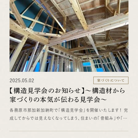
くなりそう……」というご不安は無用です。 押し売りは一切行
ダイニング、リビング全体を見渡せる間取りで、 家族の様子を
いませんので、情報収集だけのご参加も大歓迎です。 ぜひこ
感じながら家事ができる、つながりのある空間となっています。
の機会に、平屋ならではの心地よさを確かめにいらしてくださ
ダイニング脇には木のカウンターを設け、 パソコンスペースや
い。スタッフ一同お待ちしております。
お子さまの学習スペースなど、 ライフスタイルに合わせてお使
いいただけます。 ぜひ現地で 空間の広がりや素材感をご体
感ください。 皆さまのご来場を、心よりお待ちしております。
（福野＠設計チーム）
2025.05.02
家づくりについて
【構造見学会のお知らせ】～構造材から
家づくりの本気が伝わる見学会～
各務原市那加新加納町で「構造見学会」を開催いたします！ 完
成してからでは見えなくなってしまう、住まいの「骨組み」や「構
造部分」。 実は、安心・安全な暮らしを支える、最も大切な部分
でもあります。 今回の見学会では、国産材を使用した構造や天