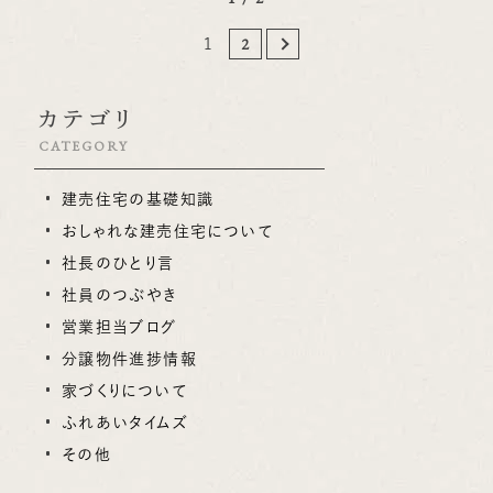
あえて下げることでキッチンを落ち着きのある空間へ。ダイニ
2
1
ング横のカウンターでは勉強したり、パソコンをしたり様々な使
い方が可能。 ≪造作洗面台≫ 洗面ではアイカの造作洗面を
使用することでワンランク上の高級感のある洗面を演出。 ※こ
カテゴリ
ちらの物件はご成約となりました。 （Y.H＠設計チーム）
CATEGORY
建売住宅の基礎知識
おしゃれな建売住宅について
社長のひとり言
社員のつぶやき
営業担当ブログ
分譲物件進捗情報
家づくりについて
ふれあいタイムズ
その他