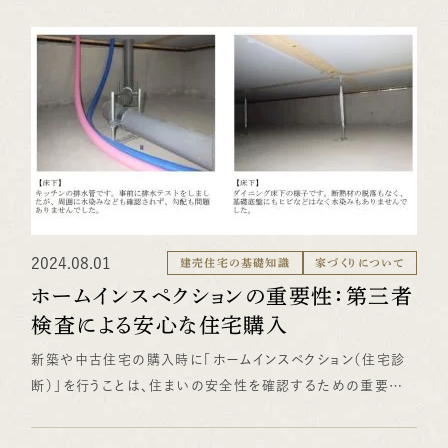
築が始まった実感を感じて頂き、完成までを本当に楽しみにし
て頂けていると思います。 この日は５歳のご長男も幼稚園への
通園前に一緒に参加してくれて、 大きなクレーンが動いたり、
大工さんの手際の良い作業を見ながら、興奮気味で楽しんでく
れていました。 お施主様のこだわりが詰まった素敵な平屋住
宅が完成する予定です。 まずはお引渡しまで、しっかりとご対
応していきたいと思います！！ （後藤＠営業チーム）
2024.08.01
建売住宅の基礎知識
家づくりについて
ホームインスペクションの重要性：第三者
検査による安心な住宅購入
新築や中古住宅の購入時に「ホームインスペクション（住宅診
断）」を行うことは、住まいの安全性を確認するための重要なス
テップです。先日、当社でお引渡しをしたお客様が、購入前にホ
ームインスペクションを希望されました。当社は施工に自信が