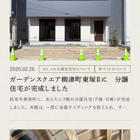
天井高を活かした設計で、実際の広がりを体感できます。数字
の「○帖」ではわからない「体感面積」を感じてみてください。
こだわりの水回り動線：洗面・脱衣・浴室・洗濯のつながりを実
際に歩いて確かめられます。「これが便利！」とご納得いただけ
るはずです。 外と内がつながる設計：庭やウッドデッキとリビン
グの続き感。写真ではなかなか伝わらない、実物ならではの
「気持ちよさ」があります。 収納の使いやすさ：家族の荷物をど
こにどうしまうか。実際の収納スペースの配置と容量を確認い
ただけます。 【相談会では、こんなことを話せます】 見学と同
2026.02.26
おしゃれな建売住宅について
家づくりについて
時に、住まいづくりの専門スタッフによる個別相談も承ってい
ガーデンスクエア柳津町東塚Ⅱに 分譲
ます。「まだ検討段階」「何から聞けばいいかわからない」という
住宅が完成しました
方こそ、ぜひご参加ください。 【よくあるご相談内容】 「予算は
どのくらい必要？ローンは組める？」 「土地から探しているが、
岐阜市柳津町に、 あらたに2棟の分譲住宅（Ｆ棟・Ｇ棟）が完成
平屋に向いた土地の選び方は？」 「2階建てと平屋、トータルコ
しました。 外観は、一部に金属サイディングを取り入れ、 すっ
ストはどちらが高い？」 「親との同居を考えているが、二世帯の
きりとしたシャープな印象に仕上げました。 ＬＤＫの天井に木
平屋はできる？」 「省エネ・ZEH仕様にするといくら変わる？」
調パネルを採用し、 化粧梁とともに、木のぬくもりが感じられ
「工期はどのくらいかかる？」 どんな些細な疑問でも構いませ
る空間となっています。 和室がＬＤＫと自然につながり、 家族
ん。その場でわかりやすくお答えします。 「話を聞いたら断れな
でゆったりと過ごせる、広がりのある間取りです。 キッチンから