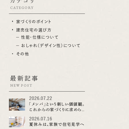
カテゴリ
からこそ、家づくりではデザインや間取りだ
ニロクホームでは、岐
CATEGORY
けでなく、湿気とどう向き合うかも大切なポ
松町を中心に、子育
イントです。 クニロクホームでは、岐阜市・
家づくりのポイント
土地や建売住宅を企画
岐阜市近郊・笠松町を中心に、梅雨や夏の
経験豊富な開発担当
建売住宅の選び方
湿気にも配慮した住まいづくりをご提案して
考えています クニロ
性能・仕様について
います。 梅雨の暮らしで気になること 梅雨
仕入れや分譲計画に
おしゃれ（デザイン性）について
の時期は、外に洗濯物を干しにくい日が続
地を見てきた開発担
その他
きます。 朝は晴れていても、急に雨が降るこ
周辺環境や道路の使
ともあります。 共働きのご家庭では、日中に
物施設への距離など
洗濯物を取り込みに帰ることも難しいもの
や地図だけでは分か
最新記事
です。 また、湿気が多い日は、収納の中や
まで確認。 「ここで
NEW POST
水回り、玄関まわりにも空気がこもりやすく
か」を考えながら、子
なります。 毎日の暮らしを快適にするため
すい土地や建売住宅
2026.07.22
には、梅雨の時期でも無理なく過ごせる間
「メンパ」という新しい価値観。
子育てしやすい家は
これからの家づくりに求めら
取りや設備を考えておくことが大切です。
てしやすい家という
れるものとは？
室内干しスペースがあると安心 梅雨の家づ
2026.07.16
浮かべる方も多いかも
夏休みは、家族で住宅見学へ
くりで特に便利なのが、室内干しスペースで
ん、家の中の使いやす