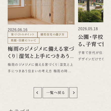
2026.05.18
2026.06.16
家づくりのポイント
建売住宅の選び方
公園・学校・
性能・仕様について
る、子育て世
梅雨のジメジメに備える家づ
子育て世代が住まい
くり｜湿気と上手につきあう
デザインだけでなく、
住まいの考え方
梅雨のジメジメに備える家づくり｜湿気と上
周辺環境も大切です。
手につきあう住まいの考え方 梅雨の時期
歩いて行けるか。 
になると、家の中のジメジメが気になる方も
すいか。 スーパーや
多いのではないでしょうか。 洗濯物が乾き
圏にあるか。 こうし
にくい。 部屋の空気が重たく感じる。 カビ
との暮らしやすさに大
一覧へ戻る
や結露が気になる。 床や収納の中まで湿気
市・笠松町で建売住
がこもる。 こうした梅雨ならではの悩みは、
なら、家そのものだけ
日々の暮らしやすさに大きく関わります。 だ
動きまで想像して選ぶ