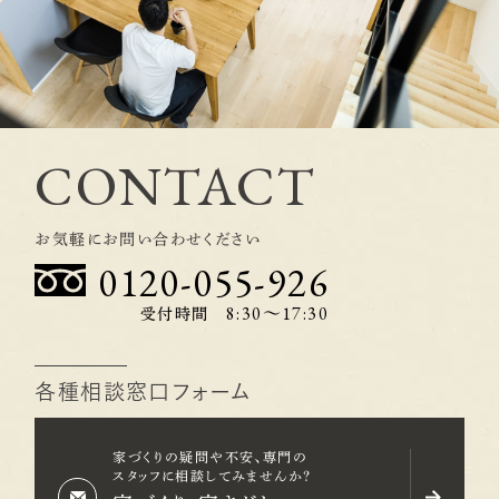
熱材の性質。 窓や換気計画。 こうした要素
レビなどばかりしてし
が重なって、梅雨の時期の過ごしやすさに
も少なくないです。 
つながります。 クニロクホームが採用する羊
できる公園は、とって
毛断熱材「ウールブレス」 クニロクホームで
校や保育園までの通
は、断熱材に高級羊毛断熱材「ウールブレ
て中の住まい選びで
ス」を採用しています。 ウールブレスは、羊
CONTACT
の距離も大切です。 
毛からできた自然素材の断熱材です。 断熱
いうだけではありませ
性だけでなく、湿気と上手につきあえる素
量。 歩道の有無。 
お気軽にお問い合わせください
材として、クニロクホームが大切にしている
みやすさ。 帰宅後の
0120-055-926
住まいづくりのひとつです。 湿気の多い日
た点も、実際の暮らし
本の気候では、ただ断熱性能が高いだけで
です。 クニロクホー
8:30〜17:30
受付時間
なく、湿気への考え方も大切です。 クニロク
宅を紹介する際にも
ホームでは、ウールブレスを「湿気と共存で
囲気を含めて、暮らし
きる断熱材」として採用し、梅雨や夏のジメ
各種相談窓口フォーム
案内を大切にしていま
ジメにも配慮した家づくりを行っています。
場所は、毎日の安心
断熱材は、冬だけでなく梅雨や夏にも関わ
は、日用品や食材の
家づくりの疑問や不安、専門の
る 断熱材というと、冬の寒さ対策をイメージ
スタッフに相談してみませんか？
す。 スーパー、ドラッ