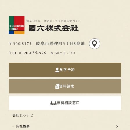
なく、周辺を少し歩
く暮らせる住まいを 家づくりでは、晴れた
す。 完成済み建売な
日だけでなく、雨の日の暮らしやすさも大切
しやすい 完成済み
です。 洗濯しやすいこと。 湿気がこもりにく
創業128年 木のぬくもりが宿る家づくり
でなく、その場所で
いこと。 収納や水回りが使いやすいこと。
像しやすい住まいです
室内でも快適に過ごせること。 こうした小さ
ことで、 「公園まで歩
〒500-8175 岐阜市長住町5丁目8番地
な工夫が、梅雨の時期のストレスを減らして
道を確認できた」 「
くれます。 クニロクホームでは、室内干しス
TEL.
0120-055-926
8:30〜17:30
ージできた」 「この
ペースや収納計画、羊毛断熱材ウールブレ
やすい」 といったこ
スなどを通して、湿気の多い季節にも心地
クニロクホームでは
見学予約
よく暮らせる住まいをご提案しています。 岐
極め、その土地に合
阜市・岐阜市近郊・笠松町、一宮市・木曽川
ることを大切にしてい
資料請求
エリアで家づくりを考えている方は、ぜひ梅
だけでなく、その場所
雨の暮らしやすさにも注目してみてくださ
めて選ぶものだからで
無料相談窓口
い。
住まいは、暮らし全体
すい家は、間取りだ
会社について
ません。 公園、学校
会社概要
地域の雰囲気。 そう