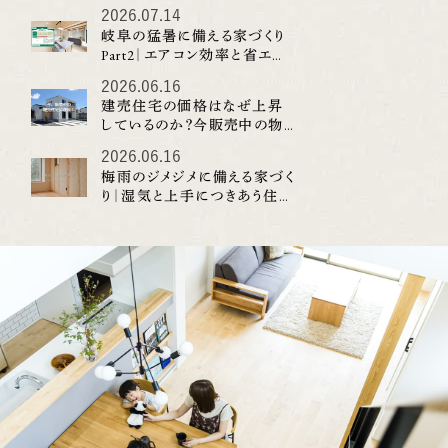
2026.07.14
す。 ランドリースペースや洗面近くに室内干
実際に暮らし始める
岐阜の猛暑に備える家づくり
しできる場所があると、天気を気にせず洗
毎日の生活に深く関わ
Part2｜エアコン効率と省エネ
濯しやすくなります。 夜に洗濯して干す。 雨
校、保育園、買い物施
性能を考える
2026.06.16
の日でも室内で乾かす。 花粉や黄砂が気に
域の雰囲気。 こうし
建売住宅の価格はなぜ上昇
なる時期にも外干しを控える。 そんな暮らし
ることで、子育て世代
しているのか？今販売中の物
件が注目される理由
方がしやすくなります。 クニロクホームの建
やすい住まいが見えて
2026.06.16
売住宅でも、最近は室内干しスペースを取り
梅雨のジメジメに備える家づく
と、子どもの遊び場が
り｜湿気と上手につきあう住ま
入れた住まいを積極的にご提案していま
まがいるご家庭にと
いの考え方
す。 梅雨だけでなく、共働き家庭や子育て
大きな魅力です。 休
世代にも使いやすい工夫です。 湿気は「入
夕方、短い時間だけ外
れない」だけでなく「ためこまない」ことも大
の子どもたちと自然に
切 湿気対策というと、換気や除湿機を思い
にあると、遠くまで出
浮かべる方も多いと思います。 もちろん、換
がのびのび過ごせる
気や空調は大切です。 ただ、住まいそのも
ります。 家の庭だけ
のが湿気をためこみにくいことも、長く快適
めて考えることで、
に暮らすためには重要です。 たとえば、風
てきます。 公園で遊
の通り道。 収納の配置。 水回りの動線。 断
社会性もできます。家