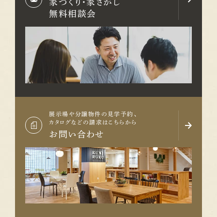
家づくり・家さがし
する方も多いかもしれません。 しかし、断熱
院などが生活圏にあ
無料相談会
材は夏や梅雨の快適さにも関わります。 外
ムーズです。 特に、
の暑さや湿気を考えながら、室内の温度や
「急に必要なものを買
空気環境を整えやすくすることは、毎日の
崩したときに病院へ行
住み心地に直結します。 冷暖房の効きやす
に買い物を済ませや
さ。 室内の温度差。 収納や水回りの空気の
があります。 クニロ
こもりにくさ。 こうした部分も、住まいの快
建物のデザインや間取
適さを考えるうえで大切です。 建売住宅で
た日々の暮らしやす
も、梅雨の暮らしをイメージしてみる 建売住
ています。 地域の雰
展示場や分譲物件の見学予約、
宅を見学するときは、晴れた日の明るさや
じる 住まい選びで
カタログなどの請求はこちらから
デザインだけでなく、雨の日の暮らしも想像
分からない「地域の雰
お問い合わせ
してみるのがおすすめです。 洗濯物はどこ
所に子育て世代が多
に干すか。 玄関で濡れた傘や靴をどうしま
落ち着いているか。 
うか。 室内干しスペースは使いやすいか。
しやすいか。 子ども
収納に湿気がこもりにくそうか。 水回りから
あるか。 こうした感
収納までの動線はスムーズか。 梅雨の暮ら
みることで分かること
しを想像しながら見ると、その家の使いやす
そ、建売住宅を見学
さがより具体的に分かります。 梅雨も心地よ