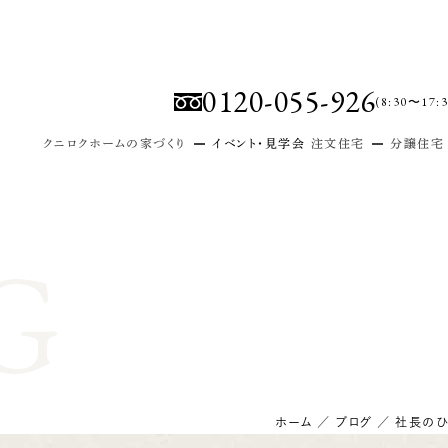
0120-055-926
(8:30〜17:3
クニロクホームの家づくり
イベント・見学会
注文住宅
分譲住宅
安心安全！快適な住まいづくり
注
G
こだわりの親切設計・無垢材
土
信頼の一貫体制
安心のアフターサービス
ホーム
／
ブログ
／
社長のひ