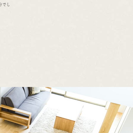
ったで
分でした。今年は4分30秒ペースで最後まで走って1時間35分
のＤＮ
を目標にスタート。随所に知人の応援もあり、「やっぱり地元の
昔ほど
大会はいいな！」と感じながら、後押ししてもらったこともあり、暑
ロ、3
かったですが最後までペースを守り、更にラスト2キロはペース
なく、
アップもできて、1時間33分でゴール！ ！ 昔のようにスタートか
や酸素
ら1時間30分切りは狙っていませんでしたが、何とか目標達成で
ずとに
きて良かったです！ 次は100キロウルトラマラソンに挑戦です！
ースを
しっかり長距離のトレーニング積んで臨みたいと思います！
スター
（Ｓ.Ｋ＠社長）
来る限
にしっ
とる、
た。 
んが近
いでは
り、更
ペース