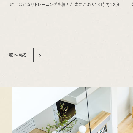
昨年はかなりトレーニングを積んだ成果があり１０時間４２分で
を
走れましたが、昨年は体調不良もあり「上り坂は喜んで歩く！」と
し
いうだらけようで１２時間２１分でした(^^; 今年は「上り坂では
い
頑張りすぎないでも少しは頑張る」、「下りは後半膝を痛めない
標
ようスピードは出し過ぎない」というプランを立てました。そして
があ
今年はそこそこ坂道トレーニングも積んだものの気合いを入れ
いま
過ぎず楽しもうということで、目標タイムは１１時間３０分としま
一覧へ戻る
した。 ところが、「やっぱり練習は裏切らないな！」と実感できるく
て走
らい上り坂も走れてしまったので、欲が出て下り坂でも少々スピ
き
ードを出して走ってしまいました。そして飛騨牛の焼肉を楽しみ
ま
に丹生川エイド５７キロまではほとんど歩かずプラン以上の5時
さ
間35分で到着できてしまいました。 千光寺など後半に激しいア
し
ップダウンのあるこのコース。前半の下り坂で少々スピードを出
でし
し過ぎたことが原因で膝を痛めてしまい、下り坂は走れなくなっ
なっ
てしまいました。しかし上り坂や平坦地は走れたのでコツコツ積
み上げ、ラスト７キロはいけるとこまで走ろう！と少々スピードア
ップして１１時間１1分でゴールすることができました！ ゴール後