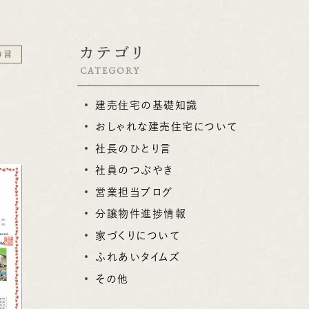
賃貸・駐車場他
LIXILリフォー
カテゴリ
り言
CATEGORY
建売住宅の基礎知識
おしゃれな建売住宅について
社長のひとり言
社員のつぶやき
営業担当ブログ
分譲物件進捗情報
家づくりについて
ふれあいタイムズ
その他