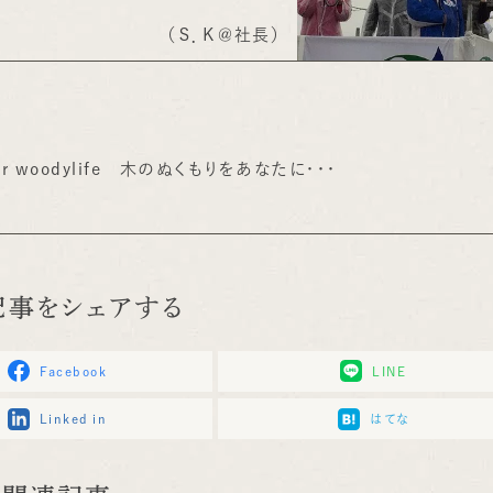
（Ｓ．Ｋ＠社長）
 woodylife 木のぬくもりをあなたに・・・
記事をシェアする
Facebook
LINE
Linked in
はてな