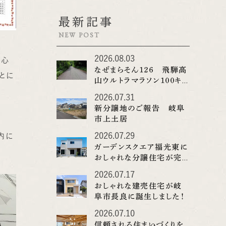
最新記事
NEW POST
2026.08.03
は心
なぜまらそん１２６ 飛騨高
とに
山ウルトラマラソン１００キロ
（その２）
2026.07.31
新分譲地のご報告 岐阜
市上土居
2026.07.29
内に
ガーデンスクエア福光東に
おしゃれな分譲住宅が完
成しました！
2026.07.17
おしゃれな建売住宅が岐
阜市長良に誕生しました！
2026.07.10
信頼される住まいづくりを