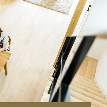
を必死
サーさ
びサブ
世話に
をされ
して大
これで
ます！！