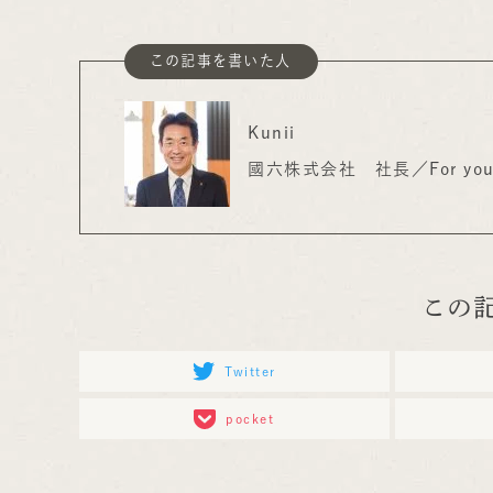
この記事を書いた人
Kunii
國六株式会社 社長／For your
この
Twitter
pocket