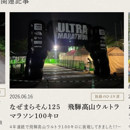
関連記事
言
2026.06.16
社長のひとり言
ラ
なぜまらそん１２５ 飛騨高山ウルトラ
マラソン１００キロ
歳
４年連続で飛騨高山ウルトラ１００キロに挑戦してきました！！一
ン