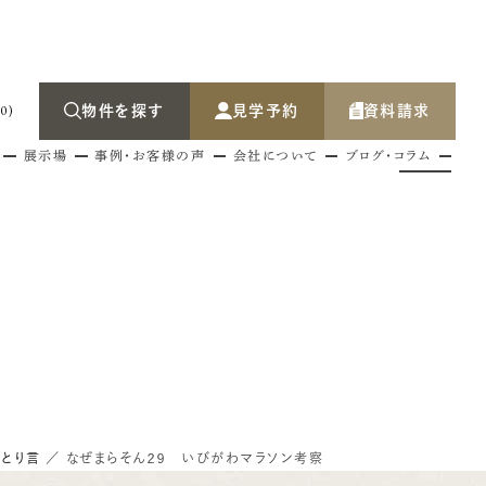
0)
物件を探す
見学予約
資料請求
展示場
事例・お客様の声
会社について
ブログ・コラム
文住宅について
建売分譲について
正木住宅展示場
施工事例
会社概要
地を探す
建売分譲を探す
那加新加納・「平屋」街なか住宅展示場
ルームツアー
代表挨拶
お客様の声
スタッフ紹介
事業案内
クニロクホームシ
とり言
／
なぜまらそん２９ いびがわマラソン考察