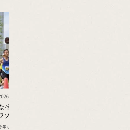
2026.04.28
2026.
社長のひとり言
なぜまらそん１２４ ぎふ清流ハーフマ
なぜ
ラソン
3年連
マラソ
今年も清流マラソン走ってきました。昨年は体調も悪く1時間45