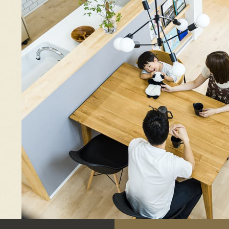
は会場の雰囲気を楽しみつつ、せっかくなので飛騨牛を食べて
帰路につきました！！来年も5年連続でチャレンジしたいです！
あ
（Ｓ．Ｋ＠社長）
ーペ
り