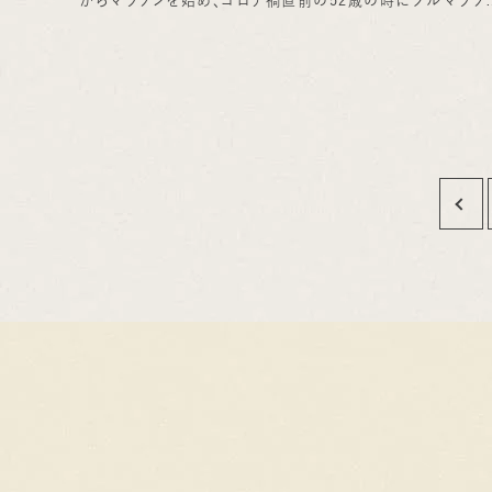
で3時間5分までタイムを伸ばし、何がなんでもサブ３（3時間
切る事）ランナーになりたいと、コロナ禍にもトレーニングしま
た。しかしその後は3時間30分を切る事が精一杯の状態が続
ています(^_^;)。。。 市民ランナーにとってサブ３は大きな目
であり、誉だと思っています。そしてサブ３と同じくらい価値
るのが「サブ１０（100キロで１０時間を切る事）」だと考えて
す。 ４年前、初めて飛騨高山ウルトラ100キロに挑戦した時は、
しっかりトレーニングもしてサブ１０狙いで上りも下りも攻め
りました。結果８０キロから両膝が痛くて痛くて歩くことしかで
ず、ラスト２０キロ３時間２０分歩き続けるという苦い体験をし
した。 その体験があり２回目、３回目は、「下りはスピードを出
ない」事を念頭において挑戦しました。しかし今回は欲が出て
まって、気を付けていたものの少しオーバーペースだったの
ょうか、６２キロ以降は膝の痛みが出始め、下りは歩くことに
てしまいました(^_^;)。。。 しかし１回目との違いは、 痛みがひ
どくなる前に下り坂は歩いて、平坦と上りのみ走るようにした
事、 膝の屈伸を繰り返した事 エイドに氷がある時は袋にいれ