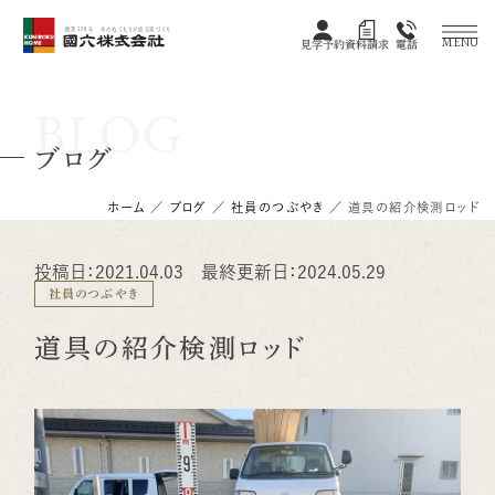
創業128年 木のぬくもりが宿る家づくり
MENU
見学予約
資料請求
電話
BLOG
ブログ
ホーム
／
ブログ
／
社員のつぶやき
／
道具の紹介検測ロッド
投稿日：2021.04.03 最終更新日：2024.05.29
社員のつぶやき
道具の紹介検測ロッド