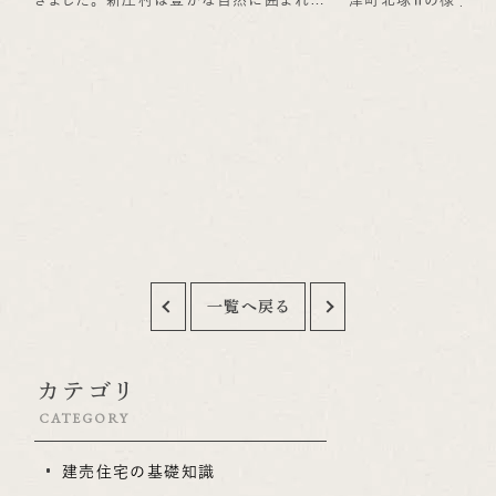
美しい場所で、山の中ではチェーンソーを使
ク積み・整地工事を行
った伐採体験をしたり、ブナの森を散策した
津エリアでの2区画に
りと、普段なかなかできない貴重な経験をさ
く、周辺にはイオンや
せていただきました。 当日は天候にも恵ま
り、買い物にも便利な
れ、自然の中で過ごす時間を存分に楽しむ
リアでお住まいをお
ことができました。特に印象に残っているの
お問い合わせくださ
は夜空です。見たことのない数の星を見て
ム）
感動しました。 私はあまり遠出をする機会
がないため、今回の研修旅行はとても新鮮
で刺激的な体験となりました。 今回の経験
一覧へ戻る
をきっかけに、これからはプライベートでも
旅行の計画を立て、さまざまな場所を訪れ
てみたいと思います。 （五十嵐＠施工チー
カテゴリ
ム）
CATEGORY
建売住宅の基礎知識