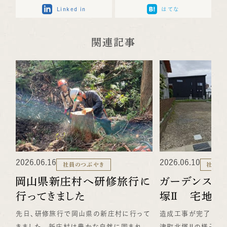
Linked in
はてな
関連記事
2026.06.16
2026.06.10
社員のつぶやき
社員の
岡山県新庄村へ研修旅行に
ガーデンスク
行ってきました
塚Ⅱ 宅地造
先日、研修旅行で岡山県の新庄村に行って
造成工事が完了した
きました。 新庄村は豊かな自然に囲まれた
津町北塚Ⅱの様子です