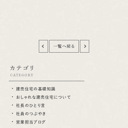
れ、自然の中で過ごす時間を存分に楽しむ
リアでお住まいをお
ことができました。特に印象に残っているの
お問い合わせくださ
は夜空です。見たことのない数の星を見て
ム）
感動しました。 私はあまり遠出をする機会
がないため、今回の研修旅行はとても新鮮
で刺激的な体験となりました。 今回の経験
一覧へ戻る
をきっかけに、これからはプライベートでも
旅行の計画を立て、さまざまな場所を訪れ
てみたいと思います。 （五十嵐＠施工チー
カテゴリ
ム）
CATEGORY
建売住宅の基礎知識
おしゃれな建売住宅について
社長のひとり言
社員のつぶやき
営業担当ブログ