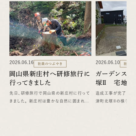
2026.06.16
2026.06.10
社員のつぶやき
社員の
岡山県新庄村へ研修旅行に
ガーデンスク
行ってきました
塚Ⅱ 宅地造
先日、研修旅行で岡山県の新庄村に行って
造成工事が完了した
きました。 新庄村は豊かな自然に囲まれた
津町北塚Ⅱの様子です
美しい場所で、山の中ではチェーンソーを使
ク積み・整地工事を行
った伐採体験をしたり、ブナの森を散策した
津エリアでの2区画に
りと、普段なかなかできない貴重な経験をさ
く、周辺にはイオンや
せていただきました。 当日は天候にも恵ま
り、買い物にも便利な