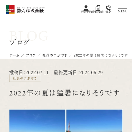
創業128年 木のぬくもりが宿る家づくり
MENU
見学予約
資料請求
電話
BLOG
ブログ
ホーム
／
ブログ
／
社員のつぶやき
／
2022年の夏は猛暑になりそうです
投稿日：2022.07.11 最終更新日：2024.05.29
社員のつぶやき
2022年の夏は猛暑になりそうです