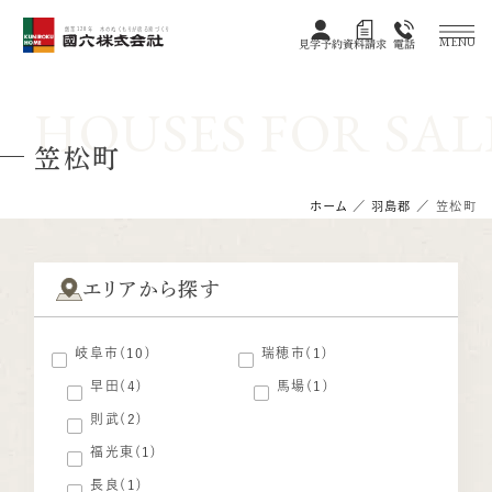
創業128年 木のぬくもりが宿る家づくり
MENU
見学予約
資料請求
電話
HOUSES FOR SAL
笠松町
ホーム
／
羽島郡
／
笠松町
エリアから探す
岐阜市(10)
瑞穂市(1)
早田(4)
馬場(1)
則武(2)
福光東(1)
長良(1)