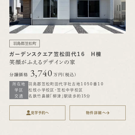
羽島郡笠松町
ガーデンスクエア笠松田代１６ Ｈ棟
笑顔がふえるデザインの家
3,740
分譲価格
万円（税込）
所在地
羽島郡笠松町田代字社古地１０５０番１０
学区
松枝小学校区・笠松中学校区
交通
名鉄竹鼻線「柳津」駅徒歩約15分
見学予約へ
物件詳細へ