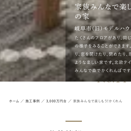
家族みんなで楽し
の家
岐阜市（旧）モデルハウ
たくさんのフロアがあり、同
の様子をみることができます
り、窓を開けたり、閉めたり、
ような楽しい家です。北欧テイ
みんなで森でかくれんぼです
No.14
ホーム
／
施工事例
／
3,000万円台
／
家族みんなで楽しもう！かくれんぼの