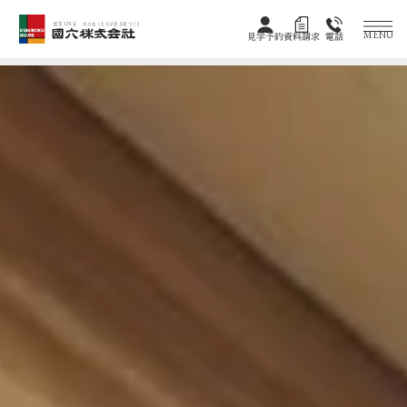
創業128年 木のぬくもりが宿る家づくり
MENU
見学予約
資料請求
電話