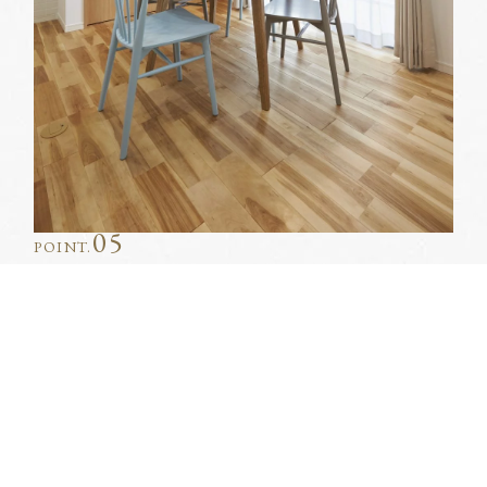
05
Topに戻る
見学予約
物件を探す
資料請求
POINT.
円卓で囲む温かみのあるナチュラル
ダイニング。