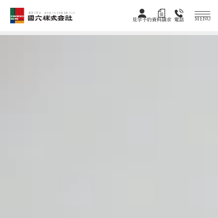
創業128年 木のぬくもりが宿る家づくり
MENU
見学予約
資料請求
電話