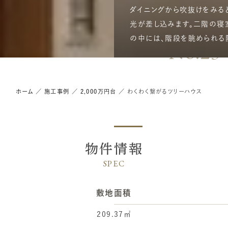
ダイニングから吹抜けをみる
光が差し込みます。二階の寝
の中には、階段を眺められる
No.23
ホーム
／
施工事例
／
2,000万円台
／
わくわく繋がるツリーハウス
物件情報
SPEC
敷地面積
209.37㎡