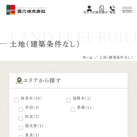
創業128年 木のぬくもりが宿る家づくり
MENU
見学予約
資料請求
電話
LAND FREE BUIL
土地（建築条件なし）
ホーム
／
土地（建築条件なし）
エリアから探す
岐阜市(10)
瑞穂市(1)
早田(4)
馬場(1)
則武(2)
福光東(1)
長良(1)