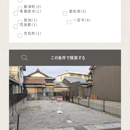
柳津町(2)
各務原市(1)
愛知県(5)
那加(1)
一宮市(5)
羽島郡(1)
笠松町(1)
この条件で検索する