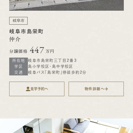
岐阜市
岐阜市島栄町
仲介
447
分譲価格
万円
所在地
岐阜市島栄町三丁目２番３
学区
島小学校区・島中学校区
交通
岐阜バス「島栄町」停徒歩約2分
見学予約へ
物件詳細へ